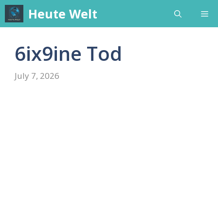
Skip
Heute Welt
Me
to
content
6ix9ine Tod
July 7, 2026