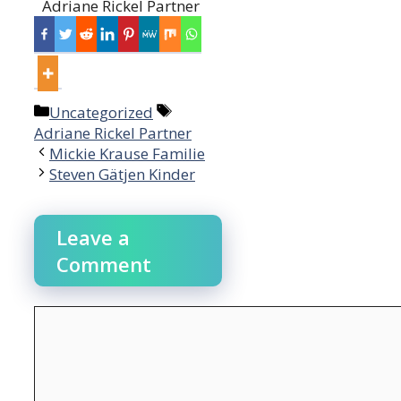
Adriane Rickel Partner
Categories
Tags
Uncategorized
Adriane Rickel Partner
Post
Mickie Krause Familie
navigation
Steven Gätjen Kinder
Leave a
Comment
Comment