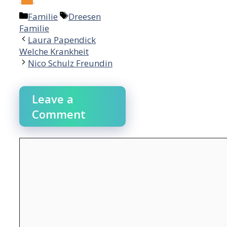
Categories
Tags
Familie
Dreesen
Familie
Post
Laura Papendick
navigation
Welche Krankheit
Nico Schulz Freundin
Leave a
Comment
Comment