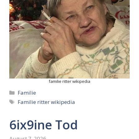
familie ritter wikipedia
Categories
Familie
Tags
Familie ritter wikipedia
6ix9ine Tod
August 7, 2026