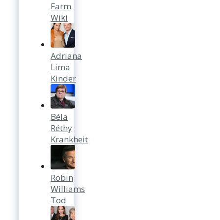
Farm
Wiki
Adriana
Lima
Kinder
Béla
Réthy
Krankheit
Robin
Williams
Tod