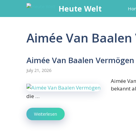
Skip
Heute Welt
Ho
to
content
Aimée Van Baalen
Aimée Van Baalen Vermögen
July 21, 2026
Aimée Van
bekannt al
die …
Weiterlesen