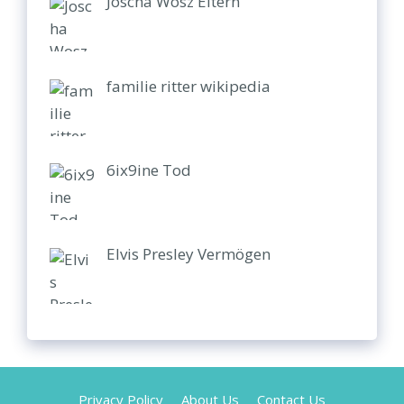
Joscha Wosz Eltern
familie ritter wikipedia
6ix9ine Tod
Elvis Presley Vermögen
Privacy Policy
About Us
Contact Us