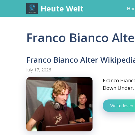
Skip
Heute Welt
Ho
to
content
Franco Bianco Alte
Franco Bianco Alter Wikipedi
July 17, 2026
Franco Bianco
Down Under. 
Weiterlesen