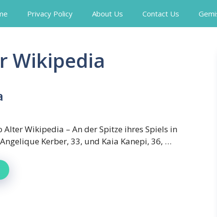
me
Privacy Policy
About Us
Contact Us
Gemi
r Wikipedia
a
 Alter Wikipedia – An der Spitze ihres Spiels in
Angelique Kerber, 33, und Kaia Kanepi, 36, …