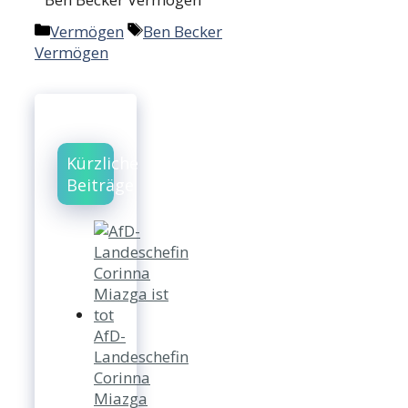
Categories
Tags
Vermögen
Ben Becker
Vermögen
Kürzliche
Beiträge
AfD-
Landeschefin
Corinna
Miazga