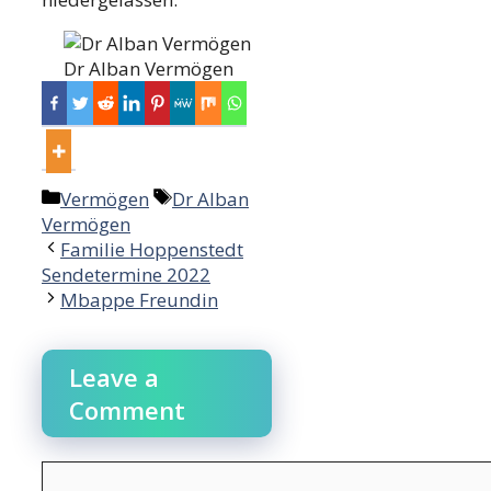
Dr Alban Vermögen
Categories
Tags
Vermögen
Dr Alban
Vermögen
Post
Familie Hoppenstedt
navigation
Sendetermine 2022
Mbappe Freundin
Leave a
Comment
Comment