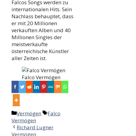
Falcos Songs werden zu
internationalen Hits. Sein
Nachlass behauptet, dass
er mit 20 Millionen
verkauften Alben und 40
Millionen Singles der
meistverkaufte
österreichische Künstler
aller Zeiten ist.
Falco Vermögen
Categories
Tags
Vermögen
Falco
Vermögen
Post
Richard Lugner
navigation
Vermögen