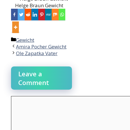
Helge Braun Gewicht
Categories
Gewicht
Post
Amira Pocher Gewicht
navigation
Ole Zapatka Vater
Leave a
Comment
Comment