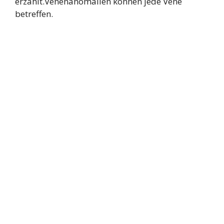
erzählt.Venenanomalien können jede Vene
betreffen.