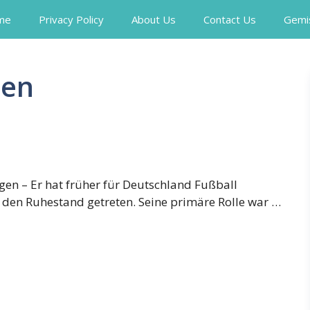
me
Privacy Policy
About Us
Contact Us
Gemi
gen
en – Er hat früher für Deutschland Fußball
in den Ruhestand getreten. Seine primäre Rolle war …