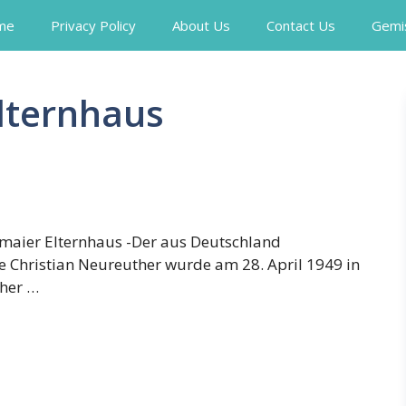
me
Privacy Policy
About Us
Contact Us
Gemi
Elternhaus
rmaier Elternhaus -Der aus Deutschland
Christian Neureuther wurde am 28. April 1949 in
üher …