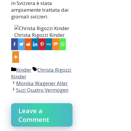
in Svizzera è stata
ampiamente trattata dai
giornali svizzeri.
Christa Rigozzi Kinder
Categories
Tags
Kinder
Christa Rigozzi
Kinder
Post
Monika Wagener Alter
navigation
Suzi Quatro Vermögen
Leave a
Comment