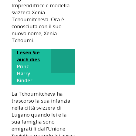
Imprenditrice e modella
svizzera Xenia
Tchoumitcheva. Ora è
conosciuta con il suo
nuovo nome, Xenia
Tchoumi.
Lesen Sie
auch dies
Prinz
Harry
Kinder
La Tchoumitcheva ha
trascorso la sua infanzia
nella città svizzera di
Lugano quando lei e la
sua famiglia sono
emigrati lì dall’Unione
Sovietica quando lei aveva