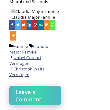
Miami und St. Louis.
Claudia Major Familie
Categories
Tags
Familie
Claudia
Major Familie
Post
Izabel Goulart
navigation
Vermögen
Christoph Waltz
Vermögen
Leave a
Comment