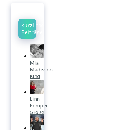
Kürzliche
Beiträge
Mia
Madisson
Kind
Linn
Kemper
Größe