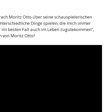
rach Moritz Otto über seine schauspielerischen
unterschiedliche Dinge spielen, die mich immer
r im besten Fall auch im Leben zugutekommen“,
n von Moritz Otto?