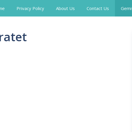
me
Privacy Policy
About Us
Contact Us
Gemi
ratet