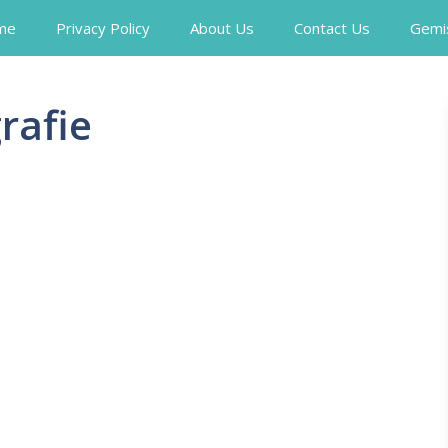
me
Privacy Policy
About Us
Contact Us
Gemi
rafie