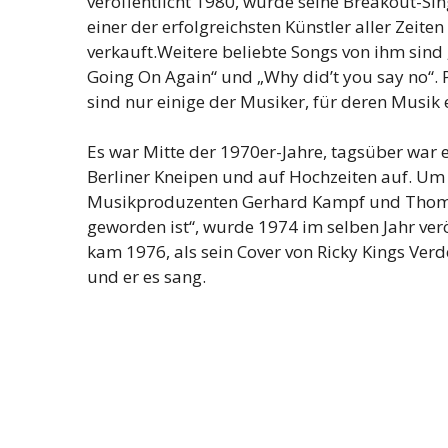
veröffentlicht 1980, wurde seine Breakout-Sing
einer der erfolgreichsten Künstler aller Zeit
verkauft.Weitere beliebte Songs von ihm sind „C
Going On Again“ und „Why did’t you say no“.
sind nur einige der Musiker, für deren Musik 
Es war Mitte der 1970er-Jahre, tagsüber war er
Berliner Kneipen und auf Hochzeiten auf. Um 
Musikproduzenten Gerhard Kampf und Thomas 
geworden ist“, wurde 1974 im selben Jahr verö
kam 1976, als sein Cover von Ricky Kings Verd
und er es sang.