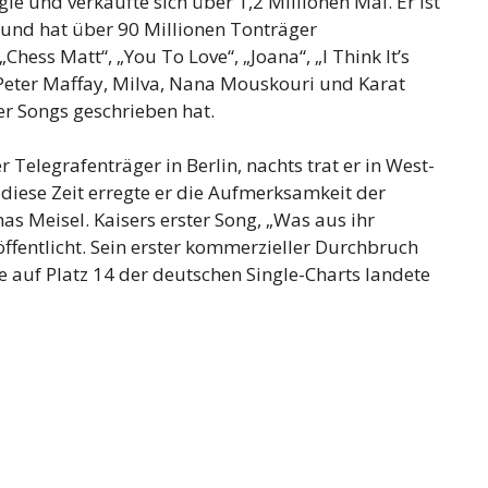
le und verkaufte sich über 1,2 Millionen Mal. Er ist
en und hat über 90 Millionen Tonträger
hess Matt“, „You To Love“, „Joana“, „I Think It’s
 Peter Maffay, Milva, Nana Mouskouri und Karat
er Songs geschrieben hat.
 Telegrafenträger in Berlin, nachts trat er in West-
diese Zeit erregte er die Aufmerksamkeit der
Meisel. Kaisers erster Song, „Was aus ihr
ffentlicht. Sein erster kommerzieller Durchbruch
e auf Platz 14 der deutschen Single-Charts landete