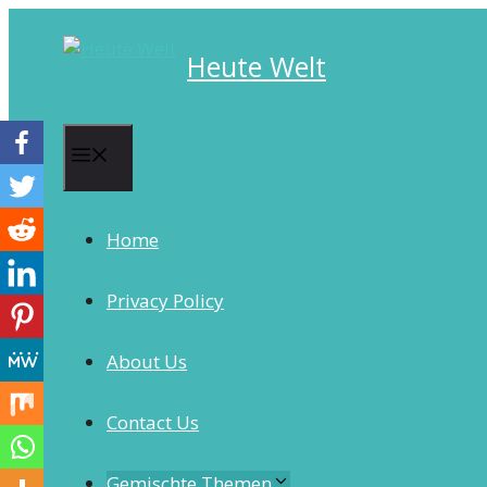
Skip
to
Heute Welt
content
Menu
Home
Privacy Policy
About Us
Contact Us
Gemischte Themen