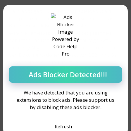
Gal Gadot gab 2007 ihr Schauspieldebüt als
Hauptdarstellerin in der israelischen Dramaserie
Bubot. Anschließend gastierte sie in
verschiedenen anderen Fernsehprogrammen,
darunter The Beautiful Life, Entourage, Asfur,
Saturday Night Live, Kathmandu und mehr. In
den Dokumentationen Impact von 2021 mit Gal
Gadot spielte sie die Titelrolle.
Ads Blocker Detected!!!
We have detected that you are using
extensions to block ads. Please support us
by disabling these ads blocker.
Refresh