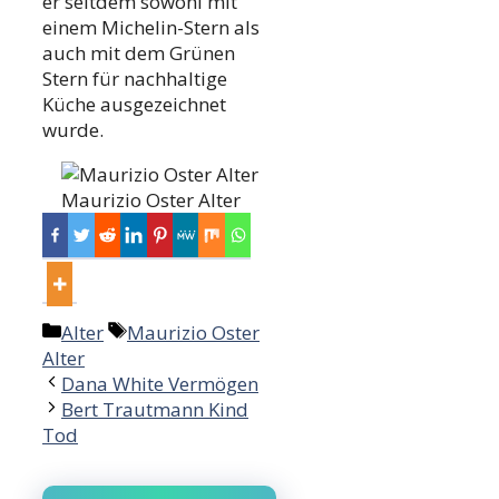
er seitdem sowohl mit
einem Michelin-Stern als
auch mit dem Grünen
Stern für nachhaltige
Küche ausgezeichnet
wurde.
Maurizio Oster Alter
Categories
Tags
Alter
Maurizio Oster
Alter
Post
Dana White Vermögen
navigation
Bert Trautmann Kind
Tod