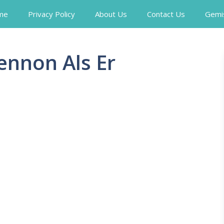
me
Privacy Policy
About Us
Contact Us
Gemi
ennon Als Er