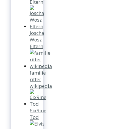
Eltern
Joscha
Wosz
Eltern
familie
ritter
wikipedia
6ix9ine
Tod