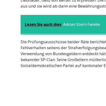
Liebhaber, Geld von Berset zu erpressen. Die 
aus und sie wird ab dann eine Bewährungsst
Lesen Sie auch dies
Adrian Stern Familie
Die Prüfungsausschüsse beider Räte berichtet
Fehlverhalten seitens der Strafverfolgungsbe
Verwendung von Bundesgeldern entdeckt hätten.
bekannter SP-Clan. Seine Großeltern mütterli
Sozialdemokratischen Partei auf kantonaler 