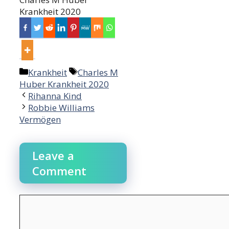
Krankheit 2020
Categories
Tags
Krankheit
Charles M
Huber Krankheit 2020
Post
Rihanna Kind
navigation
Robbie Williams
Vermögen
Leave a
Comment
Comment