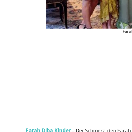
Fara
Farah Diba Kinder
– Der Schmerz, den Farah