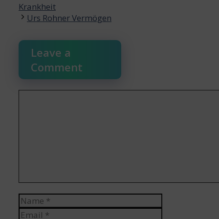
navigation
Krankheit
Urs Rohner Vermögen
Leave a
Comment
Comment
Name
Email