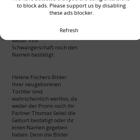
Fischer Nala heißt.Obwohl
to block ads. Please support us by disabling
Helene Fischer eine
these ads blocker.
Tochter namens Nala zur
Welt gebracht haben soll,
Refresh
hat die Schauspielerin
weder ihre
Schwangerschaft noch den
Namen bestätigt.
Helene Fischers Bilder
ihrer neugeborenen
Tochter sind
wahrscheinlich wertlos, da
weder der Promi noch ihr
Partner Thomas Seitel die
Geburt bestätigt oder ihr
einen Namen gegeben
haben. Denn die Bilder