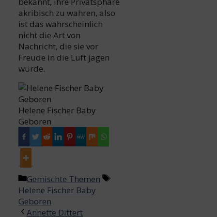
bekannt, ihre Privatsphäre
akribisch zu wahren, also
ist das wahrscheinlich
nicht die Art von
Nachricht, die sie vor
Freude in die Luft jagen
würde.
Helene Fischer Baby
Geboren
Categories
Tags
Gemischte Themen
Helene Fischer Baby
Geboren
Post
Annette Dittert